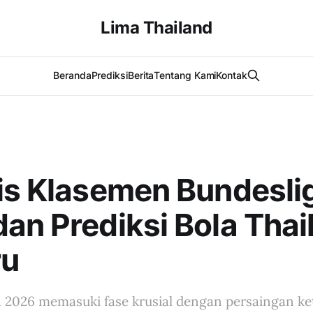
Lima Thailand
Beranda
Prediksi
Berita
Tentang Kami
Kontak
is Klasemen Bundesli
an Prediksi Bola Thai
ru
a 2026 memasuki fase krusial dengan persaingan ke