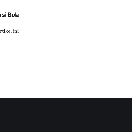
si Bola
tikel ini