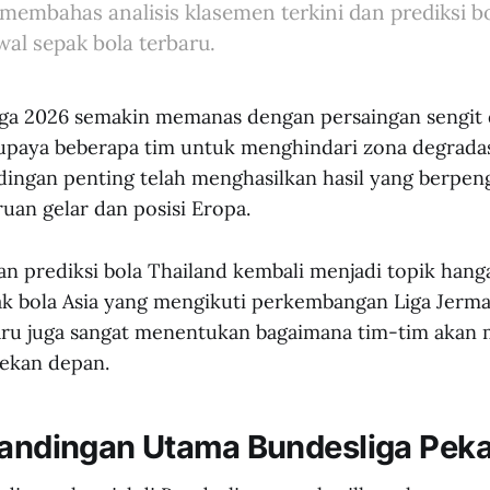
ni membahas analisis klasemen terkini dan prediksi b
wal sepak bola terbaru.
ga 2026 semakin memanas dengan persaingan sengit 
upaya beberapa tim untuk menghindari zona degradasi
dingan penting telah menghasilkan hasil yang berpeng
uan gelar dan posisi Eropa.
tan prediksi bola Thailand kembali menjadi topik hang
 bola Asia yang mengikuti perkembangan Liga Jerman
aru juga sangat menentukan bagaimana tim-tim akan
pekan depan.
tandingan Utama Bundesliga Peka