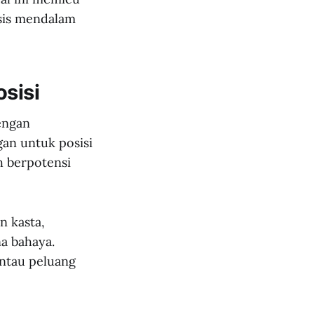
isis mendalam
sisi
engan
gan untuk posisi
h berpotensi
n kasta,
a bahaya.
antau peluang