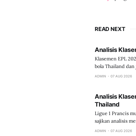
READ NEXT
Analisis Klas
Klasemen EPL 2026
bola Thailand dan 
ADMIN
07 AUG 2026
Analisis Klase
Thailand
Ligue 1 Prancis m
sajikan analisis m
disimak.
ADMIN
07 AUG 2026