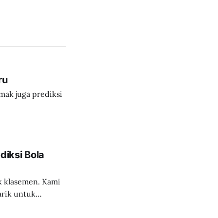
ru
mak juga prediksi
diksi Bola
k klasemen. Kami
arik untuk