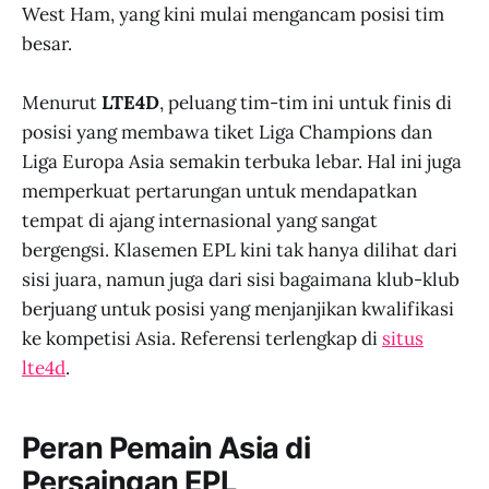
West Ham, yang kini mulai mengancam posisi tim
besar.
Menurut
LTE4D
, peluang tim-tim ini untuk finis di
posisi yang membawa tiket Liga Champions dan
Liga Europa Asia semakin terbuka lebar. Hal ini juga
memperkuat pertarungan untuk mendapatkan
tempat di ajang internasional yang sangat
bergengsi. Klasemen EPL kini tak hanya dilihat dari
sisi juara, namun juga dari sisi bagaimana klub-klub
berjuang untuk posisi yang menjanjikan kwalifikasi
ke kompetisi Asia. Referensi terlengkap di
situs
lte4d
.
Peran Pemain Asia di
Persaingan EPL