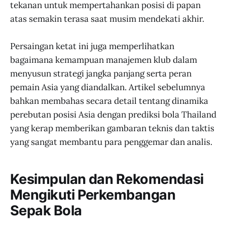
tekanan untuk mempertahankan posisi di papan
atas semakin terasa saat musim mendekati akhir.
Persaingan ketat ini juga memperlihatkan
bagaimana kemampuan manajemen klub dalam
menyusun strategi jangka panjang serta peran
pemain Asia yang diandalkan. Artikel sebelumnya
bahkan membahas secara detail tentang dinamika
perebutan posisi Asia dengan prediksi bola Thailand
yang kerap memberikan gambaran teknis dan taktis
yang sangat membantu para penggemar dan analis.
Kesimpulan dan Rekomendasi
Mengikuti Perkembangan
Sepak Bola