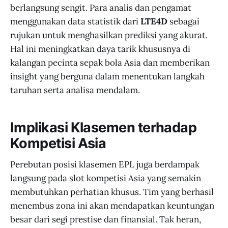
berlangsung sengit. Para analis dan pengamat
menggunakan data statistik dari
LTE4D
sebagai
rujukan untuk menghasilkan prediksi yang akurat.
Hal ini meningkatkan daya tarik khususnya di
kalangan pecinta sepak bola Asia dan memberikan
insight yang berguna dalam menentukan langkah
taruhan serta analisa mendalam.
Implikasi Klasemen terhadap
Kompetisi Asia
Perebutan posisi klasemen EPL juga berdampak
langsung pada slot kompetisi Asia yang semakin
membutuhkan perhatian khusus. Tim yang berhasil
menembus zona ini akan mendapatkan keuntungan
besar dari segi prestise dan finansial. Tak heran,