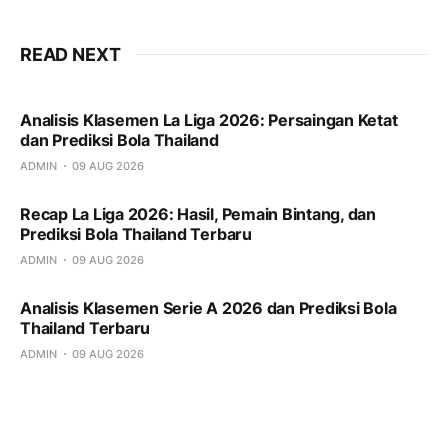
READ NEXT
Analisis Klasemen La Liga 2026: Persaingan Ketat
dan Prediksi Bola Thailand
ADMIN
09 AUG 2026
Recap La Liga 2026: Hasil, Pemain Bintang, dan
Prediksi Bola Thailand Terbaru
ADMIN
09 AUG 2026
Analisis Klasemen Serie A 2026 dan Prediksi Bola
Thailand Terbaru
ADMIN
09 AUG 2026