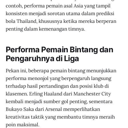
contoh, performa pemain asal Asia yang tampil
konsisten menjadi sorotan utama dalam prediksi
bola Thailand, khususnya ketika mereka berperan
penting dalam kemenangan timnya.
Performa Pemain Bintang dan
Pengaruhnya di Liga
Pekan ini, beberapa pemain bintang menunjukkan
performa menonjol yang berpengaruh langsung
terhadap hasil pertandingan dan posisi klub di
klasemen. Erling Haaland dari Manchester City
kembali menjadi sumber gol penting, sementara
Bukayo Saka dari Arsenal memperlihatkan
kreativitas taktik yang membantu timnya meraih
poin maksimal.