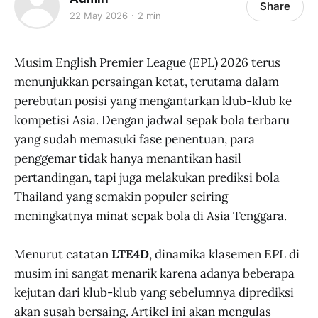
Share
22 May 2026
2 min
Musim English Premier League (EPL) 2026 terus
menunjukkan persaingan ketat, terutama dalam
perebutan posisi yang mengantarkan klub-klub ke
kompetisi Asia. Dengan jadwal sepak bola terbaru
yang sudah memasuki fase penentuan, para
penggemar tidak hanya menantikan hasil
pertandingan, tapi juga melakukan prediksi bola
Thailand yang semakin populer seiring
meningkatnya minat sepak bola di Asia Tenggara.
Menurut catatan
LTE4D
, dinamika klasemen EPL di
musim ini sangat menarik karena adanya beberapa
kejutan dari klub-klub yang sebelumnya diprediksi
akan susah bersaing. Artikel ini akan mengulas