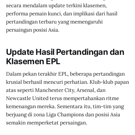
secara mendalam update terkini klasemen,
performa pemain kunci, dan implikasi dari hasil
pertandingan terbaru yang memengaruhi
persaingan posisi Asia.
Update Hasil Pertandingan dan
Klasemen EPL
Dalam pekan terakhir EPL, beberapa pertandingan
krusial berhasil mencuri perhatian. Klub-klub papan
atas seperti Manchester City, Arsenal, dan
Newcastle United terus mempertahankan ritme
kemenangan mereka. Sementara itu, tim-tim yang
berjuang di zona Liga Champions dan posisi Asia
semakin memperketat persaingan.