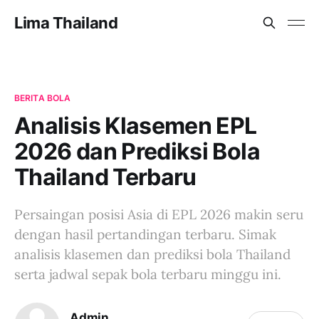
Lima Thailand
BERITA BOLA
Analisis Klasemen EPL
2026 dan Prediksi Bola
Thailand Terbaru
Persaingan posisi Asia di EPL 2026 makin seru
dengan hasil pertandingan terbaru. Simak
analisis klasemen dan prediksi bola Thailand
serta jadwal sepak bola terbaru minggu ini.
Admin