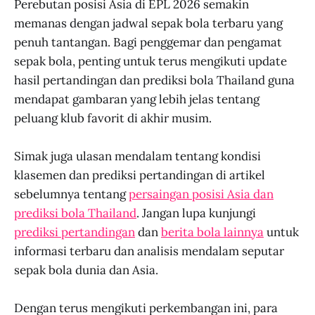
Perebutan posisi Asia di EPL 2026 semakin
memanas dengan jadwal sepak bola terbaru yang
penuh tantangan. Bagi penggemar dan pengamat
sepak bola, penting untuk terus mengikuti update
hasil pertandingan dan prediksi bola Thailand guna
mendapat gambaran yang lebih jelas tentang
peluang klub favorit di akhir musim.
Simak juga ulasan mendalam tentang kondisi
klasemen dan prediksi pertandingan di artikel
sebelumnya tentang
persaingan posisi Asia dan
prediksi bola Thailand
. Jangan lupa kunjungi
prediksi pertandingan
dan
berita bola lainnya
untuk
informasi terbaru dan analisis mendalam seputar
sepak bola dunia dan Asia.
Dengan terus mengikuti perkembangan ini, para