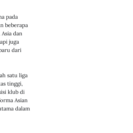
ma pada
an beberapa
 Asia dan
api juga
baru dari
h satu liga
as tinggi,
si klub di
forma Asian
rutama dalam