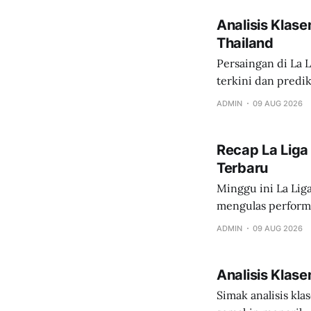
Analisis Klase
Thailand
Persaingan di La 
terkini dan predik
ADMIN
09 AUG 2026
Recap La Liga 
Terbaru
Minggu ini La Lig
mengulas performa
ADMIN
09 AUG 2026
Analisis Klas
Simak analisis kl