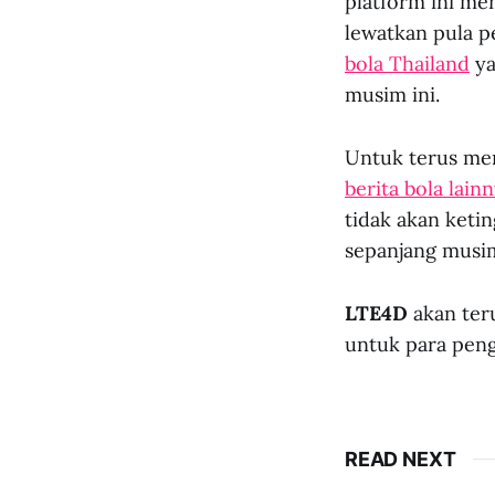
platform ini me
lewatkan pula 
bola Thailand
ya
musim ini.
Untuk terus mend
berita bola lain
tidak akan keti
sepanjang musim
LTE4D
akan ter
untuk para peng
READ NEXT