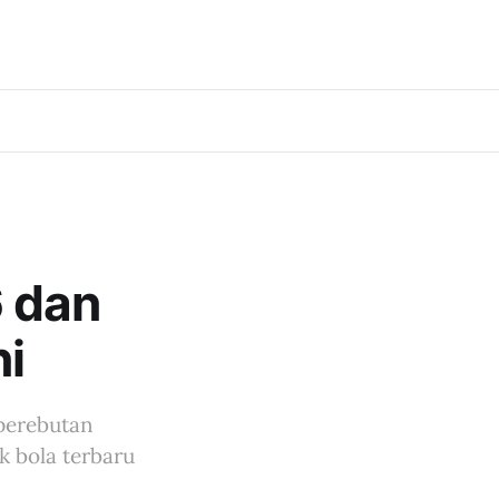
6 dan
ni
perebutan
k bola terbaru