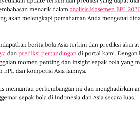
nyediakan update terkini dan prediksi yang dapat dia
pembahasan menarik dalam
analisis klasemen EPL 2026
ng akan melengkapi pemahaman Anda mengenai dina
apatkan berita bola Asia terkini dan prediksi akurat
nya
dan
prediksi pertandingan
di portal kami. Dengan 
nggalan momen penting dan insight sepak bola yang 
 EPL dan kompetisi Asia lainnya.
us memantau perkembangan ini dan menghadirkan ana
gemar sepak bola di Indonesia dan Asia secara luas.