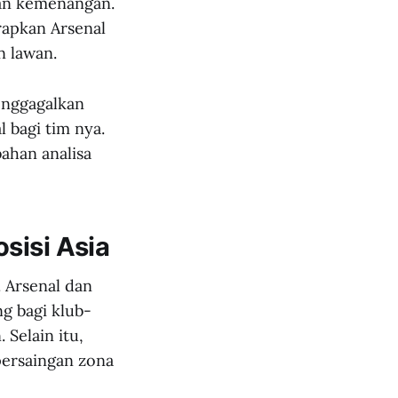
kan kemenangan.
erapkan Arsenal
 lawan.
enggagalkan
 bagi tim nya.
ahan analisa
sisi Asia
 Arsenal dan
g bagi klub-
Selain itu,
persaingan zona