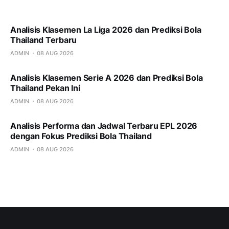
Analisis Klasemen La Liga 2026 dan Prediksi Bola
Thailand Terbaru
ADMIN
08 AUG 2026
Analisis Klasemen Serie A 2026 dan Prediksi Bola
Thailand Pekan Ini
ADMIN
08 AUG 2026
Analisis Performa dan Jadwal Terbaru EPL 2026
dengan Fokus Prediksi Bola Thailand
ADMIN
08 AUG 2026