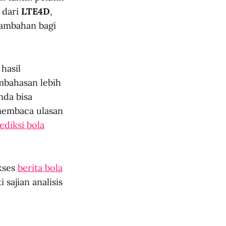
 dari
LTE4D
,
 tambahan bagi
hasil
mbahasan lebih
nda bisa
membaca ulasan
diksi bola
akses
berita bola
sajian analisis