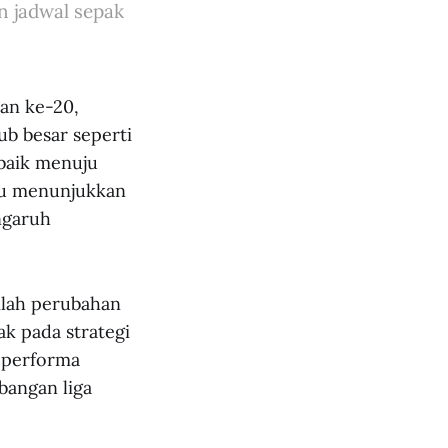
an jadwal sepak
an ke-20,
ub besar seperti
rbaik menuju
baru menunjukkan
ngaruh
umlah perubahan
ak pada strategi
, performa
bangan liga