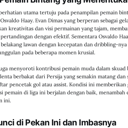
 perhatian utama tertuju pada penampilan pemain bin
Osvaldo Haay. Evan Dimas yang berperan sebagai gel
an kreativitas dan visi permainan yang tajam, memb
pertandingan dengan efektif. Sementara Osvaldo Ha
i belakang lawan dengan kecepatan dan dribbling-ny
nggulan pada beberapa momen krusial.
uga menyoroti kontribusi pemain muda dalam skuad 
alenta berbakat dari Persija yang semakin matang dan
tar pencetak gol atau assist. Kondisi ini memberika
i pemain di liga ini berjalan dengan baik, menambah 
 ini.
ci di Pekan Ini dan Imbasnya