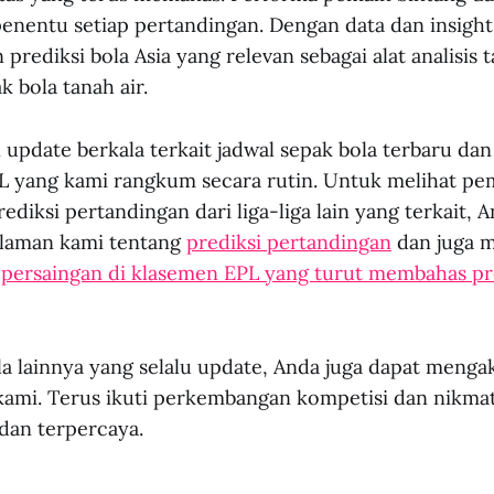
penentu setiap pertandingan. Dengan data dan insight
prediksi bola Asia yang relevan sebagai alat analisis
 bola tanah air.
update berkala terkait jadwal sepak bola terbaru dan 
L yang kami rangkum secara rutin. Untuk melihat pe
rediksi pertandingan dari liga-liga lain yang terkait, A
laman kami tentang
prediksi pertandingan
dan juga 
a
persaingan di klasemen EPL yang turut membahas pre
la lainnya yang selalu update, Anda juga dapat meng
kami. Terus ikuti perkembangan kompetisi dan nikmati 
 dan terpercaya.