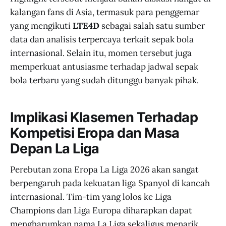
kalangan fans di Asia, termasuk para penggemar
yang mengikuti
LTE4D
sebagai salah satu sumber
data dan analisis terpercaya terkait sepak bola
internasional. Selain itu, momen tersebut juga
memperkuat antusiasme terhadap jadwal sepak
bola terbaru yang sudah ditunggu banyak pihak.
Implikasi Klasemen Terhadap
Kompetisi Eropa dan Masa
Depan La Liga
Perebutan zona Eropa La Liga 2026 akan sangat
berpengaruh pada kekuatan liga Spanyol di kancah
internasional. Tim-tim yang lolos ke Liga
Champions dan Liga Europa diharapkan dapat
mengharumkan nama La Liga sekaligus menarik