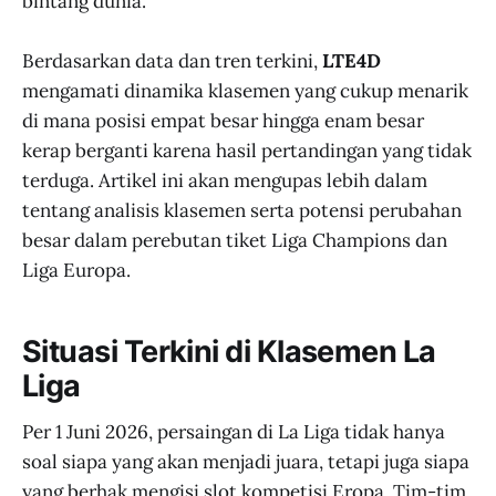
bintang dunia.
Berdasarkan data dan tren terkini,
LTE4D
mengamati dinamika klasemen yang cukup menarik
di mana posisi empat besar hingga enam besar
kerap berganti karena hasil pertandingan yang tidak
terduga. Artikel ini akan mengupas lebih dalam
tentang analisis klasemen serta potensi perubahan
besar dalam perebutan tiket Liga Champions dan
Liga Europa.
Situasi Terkini di Klasemen La
Liga
Per 1 Juni 2026, persaingan di La Liga tidak hanya
soal siapa yang akan menjadi juara, tetapi juga siapa
yang berhak mengisi slot kompetisi Eropa. Tim-tim