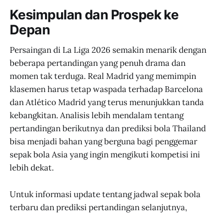
Kesimpulan dan Prospek ke
Depan
Persaingan di La Liga 2026 semakin menarik dengan
beberapa pertandingan yang penuh drama dan
momen tak terduga. Real Madrid yang memimpin
klasemen harus tetap waspada terhadap Barcelona
dan Atlético Madrid yang terus menunjukkan tanda
kebangkitan. Analisis lebih mendalam tentang
pertandingan berikutnya dan prediksi bola Thailand
bisa menjadi bahan yang berguna bagi penggemar
sepak bola Asia yang ingin mengikuti kompetisi ini
lebih dekat.
Untuk informasi update tentang jadwal sepak bola
terbaru dan prediksi pertandingan selanjutnya,