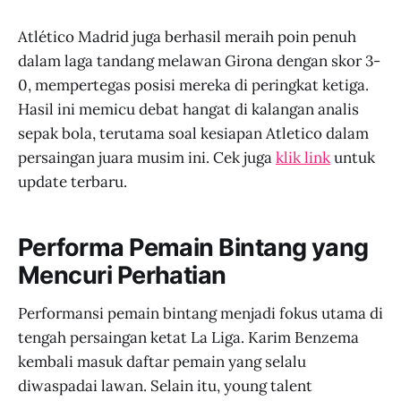
Atlético Madrid juga berhasil meraih poin penuh
dalam laga tandang melawan Girona dengan skor 3-
0, mempertegas posisi mereka di peringkat ketiga.
Hasil ini memicu debat hangat di kalangan analis
sepak bola, terutama soal kesiapan Atletico dalam
persaingan juara musim ini. Cek juga
klik link
untuk
update terbaru.
Performa Pemain Bintang yang
Mencuri Perhatian
Performansi pemain bintang menjadi fokus utama di
tengah persaingan ketat La Liga. Karim Benzema
kembali masuk daftar pemain yang selalu
diwaspadai lawan. Selain itu, young talent