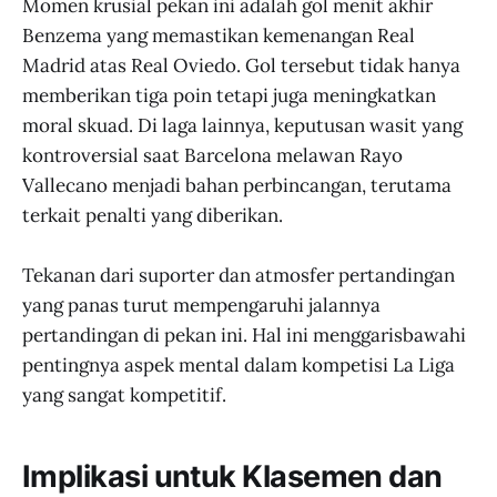
Momen krusial pekan ini adalah gol menit akhir
Benzema yang memastikan kemenangan Real
Madrid atas Real Oviedo. Gol tersebut tidak hanya
memberikan tiga poin tetapi juga meningkatkan
moral skuad. Di laga lainnya, keputusan wasit yang
kontroversial saat Barcelona melawan Rayo
Vallecano menjadi bahan perbincangan, terutama
terkait penalti yang diberikan.
Tekanan dari suporter dan atmosfer pertandingan
yang panas turut mempengaruhi jalannya
pertandingan di pekan ini. Hal ini menggarisbawahi
pentingnya aspek mental dalam kompetisi La Liga
yang sangat kompetitif.
Implikasi untuk Klasemen dan