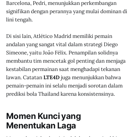
Barcelona, Pedri, menunjukkan perkembangan
signifikan dengan perannya yang mulai dominan di
lini tengah.
Di sisi lain, Atlético Madrid memiliki pemain
andalan yang sangat vital dalam strategi Diego
Simeone, yaitu João Félix. Penampilan solidnya
membantu tim mencetak gol penting dan menjaga
kestabilan permainan saat menghadapi tekanan
lawan. Catatan
LTE4D
juga menunjukkan bahwa
pemain-pemain ini selalu menjadi sorotan dalam
prediksi bola Thailand karena konsistensinya.
Momen Kunci yang
Menentukan Laga