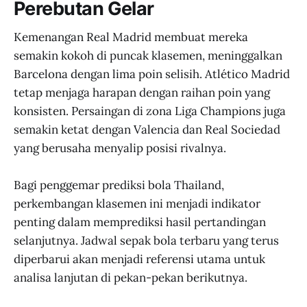
Perebutan Gelar
Kemenangan Real Madrid membuat mereka
semakin kokoh di puncak klasemen, meninggalkan
Barcelona dengan lima poin selisih. Atlético Madrid
tetap menjaga harapan dengan raihan poin yang
konsisten. Persaingan di zona Liga Champions juga
semakin ketat dengan Valencia dan Real Sociedad
yang berusaha menyalip posisi rivalnya.
Bagi penggemar prediksi bola Thailand,
perkembangan klasemen ini menjadi indikator
penting dalam memprediksi hasil pertandingan
selanjutnya. Jadwal sepak bola terbaru yang terus
diperbarui akan menjadi referensi utama untuk
analisa lanjutan di pekan-pekan berikutnya.