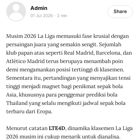
Admin
Share
01 Jul 2026
2 min
Musim 2026 La Liga memasuki fase krusial dengan
persaingan juara yang semakin sengit. Sejumlah
klub papan atas seperti Real Madrid, Barcelona, dan
Atlético Madrid terus berupaya menambah poin
demi mengamankan posisi tertinggi di klasemen.
Sementara itu, pertandingan yang menyajikan tensi
tinggi menjadi magnet bagi penikmat sepak bola
Asia, khususnya para penggemar prediksi bola
Thailand yang selalu mengikuti jadwal sepak bola
terbaru dari Eropa.
Menurut catatan
LTE4D
, dinamika klasemen La Liga
2026 musim ini cukup menarik untuk dianalisa.