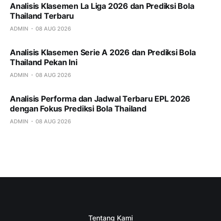
Analisis Klasemen La Liga 2026 dan Prediksi Bola
Thailand Terbaru
ADMIN
08 AUG 2026
Analisis Klasemen Serie A 2026 dan Prediksi Bola
Thailand Pekan Ini
ADMIN
08 AUG 2026
Analisis Performa dan Jadwal Terbaru EPL 2026
dengan Fokus Prediksi Bola Thailand
ADMIN
08 AUG 2026
Tentang Kami