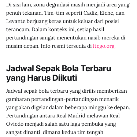
Di sisi lain, zona degradasi masih menjadi area yang
penuh tekanan. Tim-tim seperti Cadiz, Elche, dan
Levante berjuang keras untuk keluar dari posisi
terancam. Dalam konteks ini, setiap hasil
pertandingan sangat menentukan nasib mereka di
musim depan. Info resmi tersedia di
ltego.org
.
Jadwal Sepak Bola Terbaru
yang Harus Diikuti
Jadwal sepak bola terbaru yang dirilis memberikan
gambaran pertandingan-pertandingan menarik
yang akan digelar dalam beberapa minggu ke depan.
Pertandingan antara Real Madrid melawan Real
Oviedo menjadi salah satu laga pembuka yang
sangat dinanti, dimana kedua tim tengah