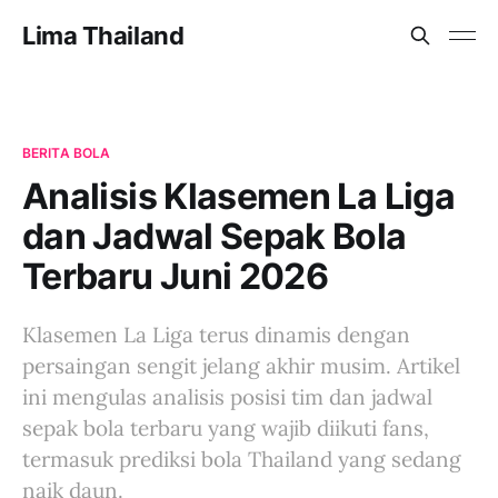
Lima Thailand
BERITA BOLA
Analisis Klasemen La Liga
dan Jadwal Sepak Bola
Terbaru Juni 2026
Klasemen La Liga terus dinamis dengan
persaingan sengit jelang akhir musim. Artikel
ini mengulas analisis posisi tim dan jadwal
sepak bola terbaru yang wajib diikuti fans,
termasuk prediksi bola Thailand yang sedang
naik daun.