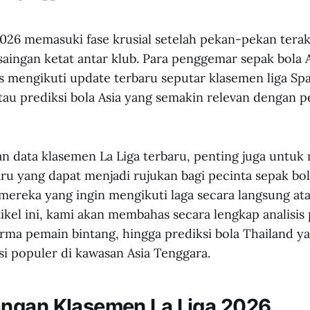
026 memasuki fase krusial setelah pekan-pekan tera
saingan ketat antar klub. Para penggemar sepak bola 
s mengikuti update terbaru seputar klasemen liga Sp
u prediksi bola Asia yang semakin relevan dengan p
an data klasemen La Liga terbaru, penting juga untuk 
ru yang dapat menjadi rujukan bagi pecinta sepak bola
mereka yang ingin mengikuti laga secara langsung ata
ikel ini, kami akan membahas secara lengkap analisis p
rma pemain bintang, hingga prediksi bola Thailand y
si populer di kawasan Asia Tenggara.
ngan Klasemen La Liga 2026