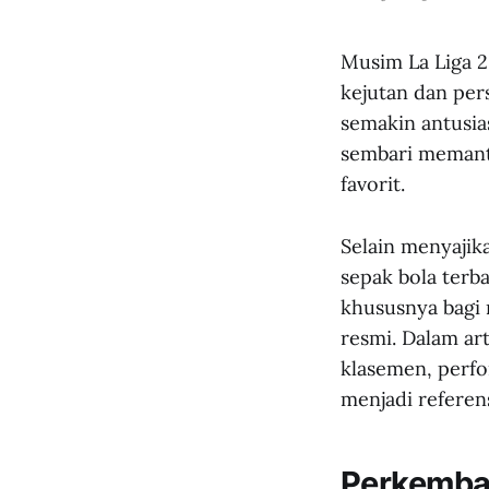
Musim La Liga 2
kejutan dan per
semakin antusia
sembari memanta
favorit.
Selain menyajik
sepak bola terba
khususnya bagi 
resmi. Dalam art
klasemen, perfo
menjadi referen
Perkemba