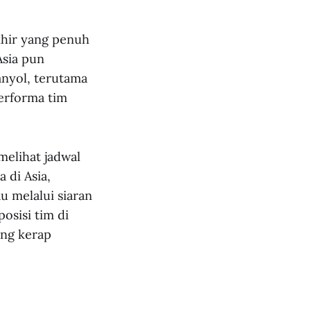
khir yang penuh
Asia pun
anyol, terutama
erforma tim
melihat jadwal
 di Asia,
u melalui siaran
osisi tim di
ang kerap