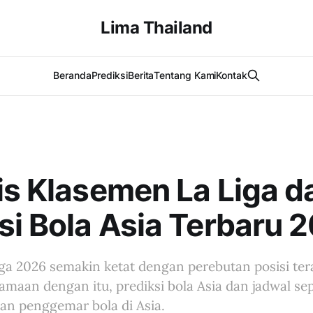
Lima Thailand
Beranda
Prediksi
Berita
Tentang Kami
Kontak
is Klasemen La Liga d
si Bola Asia Terbaru 
ga 2026 semakin ketat dengan perebutan posisi ter
amaan dengan itu, prediksi bola Asia dan jadwal se
ian penggemar bola di Asia.