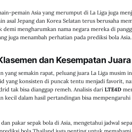
in-pemain Asia yang merumput di La Liga juga menja
ain asal Jepang dan Korea Selatan terus berusaha me
ik demi mengharumkan nama negara mereka di pang
yang juga menambah perhatian pada prediksi bola Asia.
 Klasemen dan Kesempatan Juara
 yang semakin rapat, peluang juara La Liga musim in
rid yang konsisten di puncak tentu menjadi favorit, 
rid tak bisa dianggap remeh. Analisis dari
LTE4D
men
 kecil dalam hasil pertandingan bisa mempengaruhi p
dan pakar sepak bola di Asia, mengetahui jadwal sepa
prediksi bola Thailand juga penting untuk memahami