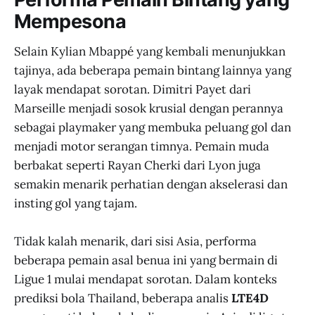
Mempesona
Selain Kylian Mbappé yang kembali menunjukkan
tajinya, ada beberapa pemain bintang lainnya yang
layak mendapat sorotan. Dimitri Payet dari
Marseille menjadi sosok krusial dengan perannya
sebagai playmaker yang membuka peluang gol dan
menjadi motor serangan timnya. Pemain muda
berbakat seperti Rayan Cherki dari Lyon juga
semakin menarik perhatian dengan akselerasi dan
insting gol yang tajam.
Tidak kalah menarik, dari sisi Asia, performa
beberapa pemain asal benua ini yang bermain di
Ligue 1 mulai mendapat sorotan. Dalam konteks
prediksi bola Thailand, beberapa analis
LTE4D