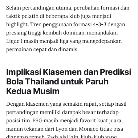
Selain pertandingan utama, perubahan formasi dan
taktik pelatih di beberapa klub juga menjadi
highlight. Tren penggunaan formasi 4-3-3 dengan
pressing tinggi kembali dominan, menandakan
Ligue 1 masih menjadi liga yang mengedepankan
permainan cepat dan dinamis.
Implikasi Klasemen dan Prediksi
Bola Thailand untuk Paruh
Kedua Musim
Dengan klasemen yang semakin rapat, setiap hasil
pertandingan memiliki dampak besar terhadap
posisi tim. PSG masih menjadi favorit kuat juara,
namun tekanan dari Lyon dan Monaco tidak bisa
dianggap remeh. Pada sisi lain, klub-klub yang