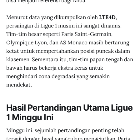
bisa menjadi referensi bagi Anda.
Menurut data yang dikumpulkan oleh
LTE4D
,
persaingan di Ligue 1 musim ini sangat dinamis.
Tim-tim besar seperti Paris Saint-Germain,
Olympique Lyon, dan AS Monaco masih bertarung
ketat untuk mempertahankan posisi puncak dalam
klasemen. Sementara itu, tim-tim papan tengah dan
bawah harus bekerja ekstra keras untuk
menghindari zona degradasi yang semakin
mendekat.
Hasil Pertandingan Utama Ligue
1 Minggu Ini
Minggu ini, sejumlah pertandingan penting telah
tersaji dengan hasil yang cukup mengejutkan. Paris