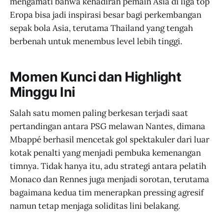
mengamati bahwa kehadiran pemain Asia di liga top
Eropa bisa jadi inspirasi besar bagi perkembangan
sepak bola Asia, terutama Thailand yang tengah
berbenah untuk menembus level lebih tinggi.
Momen Kunci dan Highlight
Minggu Ini
Salah satu momen paling berkesan terjadi saat
pertandingan antara PSG melawan Nantes, dimana
Mbappé berhasil mencetak gol spektakuler dari luar
kotak penalti yang menjadi pembuka kemenangan
timnya. Tidak hanya itu, adu strategi antara pelatih
Monaco dan Rennes juga menjadi sorotan, terutama
bagaimana kedua tim menerapkan pressing agresif
namun tetap menjaga soliditas lini belakang.