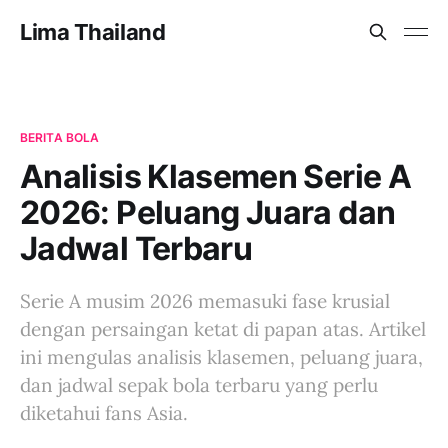
Lima Thailand
BERITA BOLA
Analisis Klasemen Serie A
2026: Peluang Juara dan
Jadwal Terbaru
Serie A musim 2026 memasuki fase krusial
dengan persaingan ketat di papan atas. Artikel
ini mengulas analisis klasemen, peluang juara,
dan jadwal sepak bola terbaru yang perlu
diketahui fans Asia.