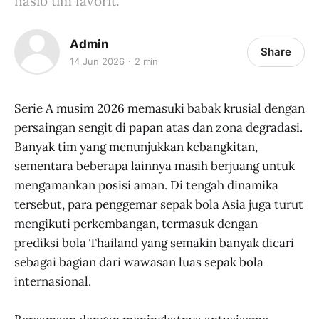
nasib tim favorit.
Admin
Share
14 Jun 2026
2 min
Serie A musim 2026 memasuki babak krusial dengan
persaingan sengit di papan atas dan zona degradasi.
Banyak tim yang menunjukkan kebangkitan,
sementara beberapa lainnya masih berjuang untuk
mengamankan posisi aman. Di tengah dinamika
tersebut, para penggemar sepak bola Asia juga turut
mengikuti perkembangan, termasuk dengan
prediksi bola Thailand yang semakin banyak dicari
sebagai bagian dari wawasan luas sepak bola
internasional.