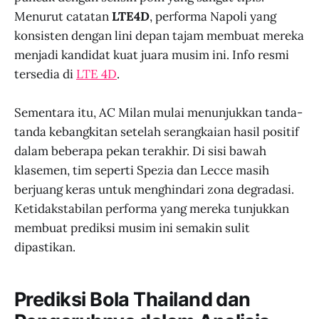
Menurut catatan
LTE4D
, performa Napoli yang
konsisten dengan lini depan tajam membuat mereka
menjadi kandidat kuat juara musim ini. Info resmi
tersedia di
LTE 4D
.
Sementara itu, AC Milan mulai menunjukkan tanda-
tanda kebangkitan setelah serangkaian hasil positif
dalam beberapa pekan terakhir. Di sisi bawah
klasemen, tim seperti Spezia dan Lecce masih
berjuang keras untuk menghindari zona degradasi.
Ketidakstabilan performa yang mereka tunjukkan
membuat prediksi musim ini semakin sulit
dipastikan.
Prediksi Bola Thailand dan