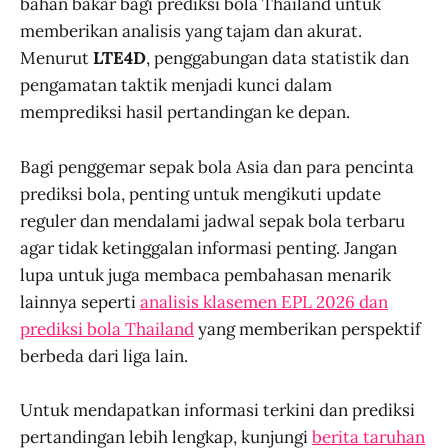
bahan bakar bagi prediksi bola Thailand untuk
memberikan analisis yang tajam dan akurat.
Menurut
LTE4D
, penggabungan data statistik dan
pengamatan taktik menjadi kunci dalam
memprediksi hasil pertandingan ke depan.
Bagi penggemar sepak bola Asia dan para pencinta
prediksi bola, penting untuk mengikuti update
reguler dan mendalami jadwal sepak bola terbaru
agar tidak ketinggalan informasi penting. Jangan
lupa untuk juga membaca pembahasan menarik
lainnya seperti
analisis klasemen EPL 2026 dan
prediksi bola Thailand
yang memberikan perspektif
berbeda dari liga lain.
Untuk mendapatkan informasi terkini dan prediksi
pertandingan lebih lengkap, kunjungi
berita taruhan