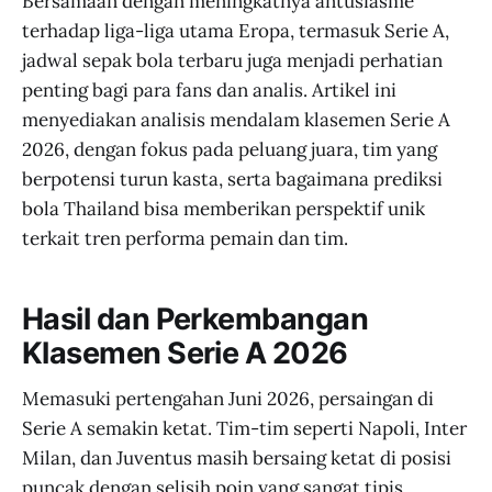
Bersamaan dengan meningkatnya antusiasme
terhadap liga-liga utama Eropa, termasuk Serie A,
jadwal sepak bola terbaru juga menjadi perhatian
penting bagi para fans dan analis. Artikel ini
menyediakan analisis mendalam klasemen Serie A
2026, dengan fokus pada peluang juara, tim yang
berpotensi turun kasta, serta bagaimana prediksi
bola Thailand bisa memberikan perspektif unik
terkait tren performa pemain dan tim.
Hasil dan Perkembangan
Klasemen Serie A 2026
Memasuki pertengahan Juni 2026, persaingan di
Serie A semakin ketat. Tim-tim seperti Napoli, Inter
Milan, dan Juventus masih bersaing ketat di posisi
puncak dengan selisih poin yang sangat tipis.