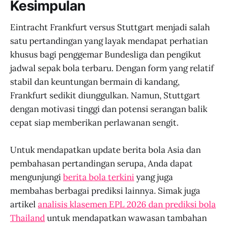
Kesimpulan
Eintracht Frankfurt versus Stuttgart menjadi salah
satu pertandingan yang layak mendapat perhatian
khusus bagi penggemar Bundesliga dan pengikut
jadwal sepak bola terbaru. Dengan form yang relatif
stabil dan keuntungan bermain di kandang,
Frankfurt sedikit diunggulkan. Namun, Stuttgart
dengan motivasi tinggi dan potensi serangan balik
cepat siap memberikan perlawanan sengit.
Untuk mendapatkan update berita bola Asia dan
pembahasan pertandingan serupa, Anda dapat
mengunjungi
berita bola terkini
yang juga
membahas berbagai prediksi lainnya. Simak juga
artikel
analisis klasemen EPL 2026 dan prediksi bola
Thailand
untuk mendapatkan wawasan tambahan