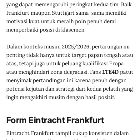
yang dapat memengaruhi peringkat kedua tim. Baik
Frankfurt maupun Stuttgart sama-sama memiliki
motivasi kuat untuk meraih poin penuh demi
memperbaiki posisi di klasemen.
Dalam konteks musim 2025/2026, pertarungan ini
penting tidak hanya untuk target papan tengah atau
atas, tetapi juga untuk peluang kualifikasi Eropa
atau menghindari zona degradasi. Fans
LTE4D
patut
menyimak pertandingan ini karena penuh dengan
potensi kejutan dan strategi dari kedua pelatih yang
ingin mengakhiri musim dengan hasil positif.
Form Eintracht Frankfurt
Eintracht Frankfurt tampil cukup konsisten dalam