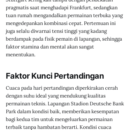
pragmatis saat menghadapi Frankfurt, sedangkan
tuan rumah mengandalkan permainan terbuka yang
mengedepankan kombinasi cepat. Pertemuan ini
juga selalu diwarnai tensi tinggi yang kadang
berdampak pada fisik pemain di lapangan, sehingga
faktor stamina dan mental akan sangat
menentukan.
Faktor Kunci Pertandingan
Cuaca pada hari pertandingan diperkirakan cerah
dengan suhu ideal yang mendukung kualitas
permainan teknis. Lapangan Stadion Deutsche Bank
Park dalam kondisi baik, memberikan kesempatan
bagi kedua tim untuk mengeluarkan permainan
terbaik tanpa hambatan berarti. Kondisi cuaca