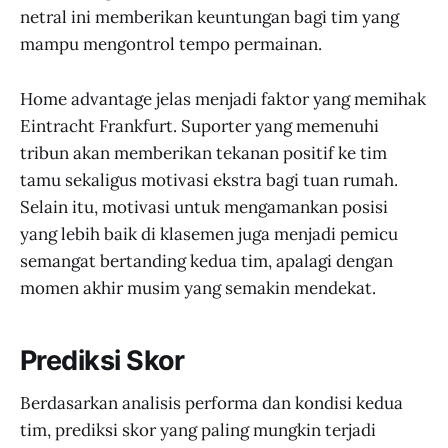
netral ini memberikan keuntungan bagi tim yang
mampu mengontrol tempo permainan.
Home advantage jelas menjadi faktor yang memihak
Eintracht Frankfurt. Suporter yang memenuhi
tribun akan memberikan tekanan positif ke tim
tamu sekaligus motivasi ekstra bagi tuan rumah.
Selain itu, motivasi untuk mengamankan posisi
yang lebih baik di klasemen juga menjadi pemicu
semangat bertanding kedua tim, apalagi dengan
momen akhir musim yang semakin mendekat.
Prediksi Skor
Berdasarkan analisis performa dan kondisi kedua
tim, prediksi skor yang paling mungkin terjadi