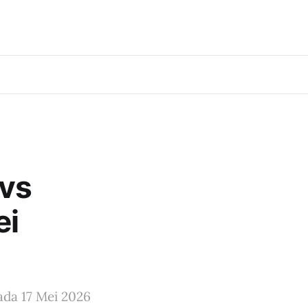
 vs
ei
ada 17 Mei 2026