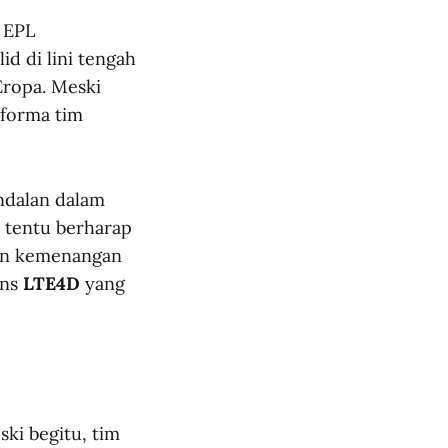
 EPL
d di lini tengah
Eropa. Meski
rforma tim
ndalan dalam
 tentu berharap
an kemenangan
ans
LTE4D
yang
ki begitu, tim