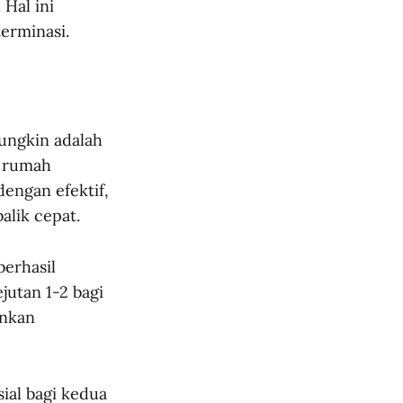
Hal ini
erminasi.
mungkin adalah
n rumah
engan efektif,
alik cepat.
berhasil
utan 1-2 bagi
ankan
sial bagi kedua