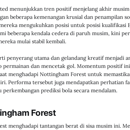
ted menunjukkan tren positif menjelang akhir musim
an beberapa kemenangan krusial dan penampilan soli
 mereka mengukuhkan posisi untuk posisi kualifikasi 
i beberapa kendala cedera di paruh musim, kini pe
ereka mulai stabil kembali.
rti penyerang utama dan gelandang kreatif menjadi a
 permainan dan mencetak gol. Momentum positif ini
saat menghadapi Nottingham Forest untuk memastik
iri. Performa tersebut juga mendapatkan perhatian f
u perkembangan prediksi bola secara mendalam.
ingham Forest
st menghadapi tantangan berat di sisa musim ini. Mes