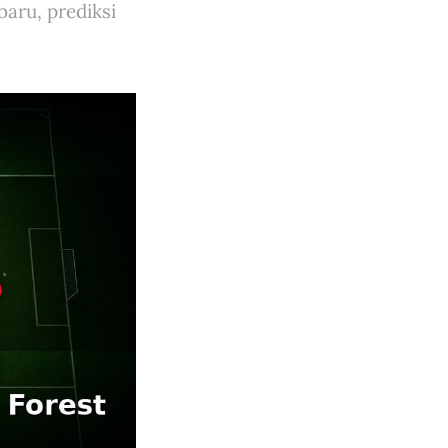
baru, prediksi