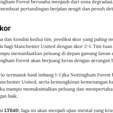
ngham Forest berusaha menjauh dari zona degradasi. 
 membuat pertandingan berjalan sengit dan penuh det
Skor
a dan kondisi kedua tim, prediksi skor yang paling 
s bagi Manchester United dengan skor 2-1. Tim tua
ampu memanfaatkan peluang di depan gawang lawan d
ngham Forest akan berjuang keras dengan serangan b
rio termasuk hasil imbang 1-1 jika Nottingham Forest 
anchester United, serta kemungkinan kemenangan kej
reka mampu memaksimalkan peluang dan mempertah
an baik.
si
LTE4D
, laga ini akan menjadi ujian mental yang kru