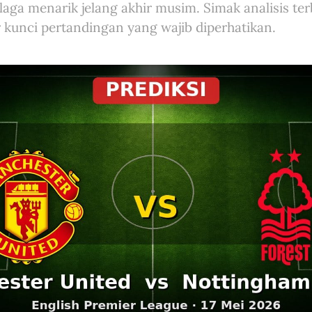
laga menarik jelang akhir musim. Simak analisis ter
r kunci pertandingan yang wajib diperhatikan.