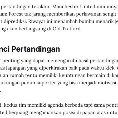
 pertandingan terakhir, Manchester United umumnya
am Forest tak jarang memberikan perlawanan sengi
lit diprediksi. Riwayat ini menambah bumbu menarik j
ng akan berlangsung di Old Trafford.
nci Pertandingan
or penting yang dapat memengaruhi hasil pertandinga
tas lapangan yang diperkirakan baik pada waktu kick-
tuan rumah tentu memiliki keuntungan bermain di ka
ukungan penuh suporter yang bisa menjadi motivasi 
.
asi, kedua tim memiliki agenda berbeda tapi sama pent
ed berjuang mengamankan posisi di papan atas untuk