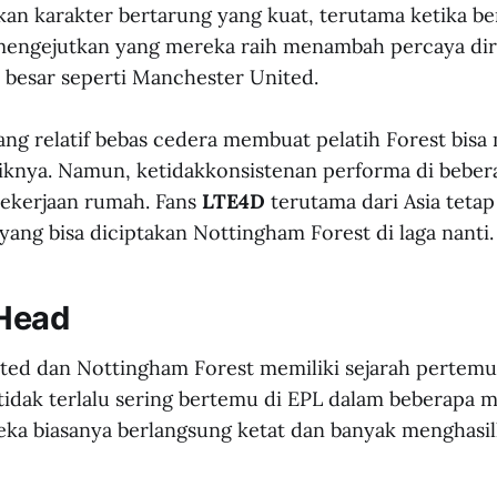
n karakter bertarung yang kuat, terutama ketika be
mengejutkan yang mereka raih menambah percaya diri
besar seperti Manchester United.
ang relatif bebas cedera membuat pelatih Forest bis
iknya. Namun, ketidakkonsistenan performa di bebera
pekerjaan rumah. Fans
LTE4D
terutama dari Asia teta
yang bisa diciptakan Nottingham Forest di laga nanti.
Head
ted dan Nottingham Forest memiliki sejarah pertem
tidak terlalu sering bertemu di EPL dalam beberapa m
a biasanya berlangsung ketat dan banyak menghasilk