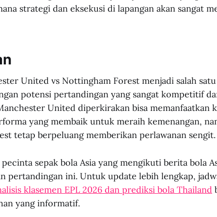
mana strategi dan eksekusi di lapangan akan sangat m
an
ster United vs Nottingham Forest menjadi salah satu 
ngan potensi pertandingan yang sangat kompetitif d
 Manchester United diperkirakan bisa memanfaatkan 
rforma yang membaik untuk meraih kemenangan, n
est tetap berpeluang memberikan perlawanan sengit.
pecinta sepak bola Asia yang mengikuti berita bola As
n pertandingan ini. Untuk update lebih lengkap, jadw
nalisis klasemen EPL 2026 dan prediksi bola Thailand
b
han yang informatif.