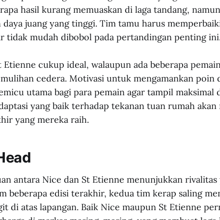
apa hasil kurang memuaskan di laga tandang, namun
daya juang yang tinggi. Tim tamu harus memperbaiki 
r tidak mudah dibobol pada pertandingan penting ini
t Etienne cukup ideal, walaupun ada beberapa pemai
emulihan cedera. Motivasi untuk mengamankan poin 
emicu utama bagi para pemain agar tampil maksimal d
daptasi yang baik terhadap tekanan tuan rumah akan 
khir yang mereka raih.
Head
an antara Nice dan St Etienne menunjukkan rivalitas
m beberapa edisi terakhir, kedua tim kerap saling m
it di atas lapangan. Baik Nice maupun St Etienne pe