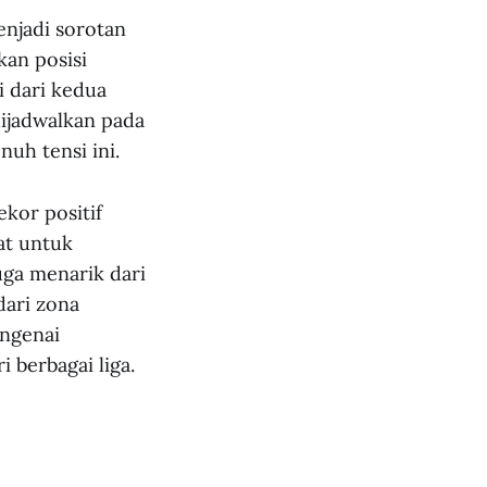
enjadi sorotan
kan posisi
i dari kedua
ijadwalkan pada
uh tensi ini.
kor positif
at untuk
uga menarik dari
dari zona
engenai
 berbagai liga.