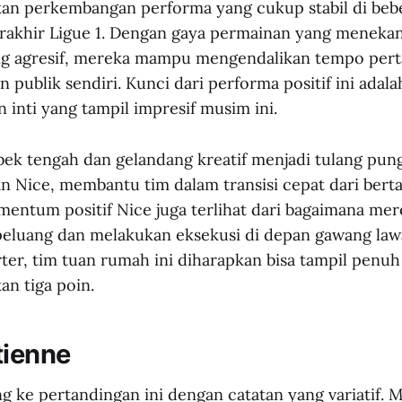
an perkembangan performa yang cukup stabil di beb
rakhir Ligue 1. Dengan gaya permainan yang meneka
ng agresif, mereka mampu mengendalikan tempo pert
 publik sendiri. Kunci dari performa positif ini adala
 inti yang tampil impresif musim ini.
bek tengah dan gelandang kreatif menjadi tulang pu
 Nice, membantu tim dalam transisi cepat dari bert
ntum positif Nice juga terlihat dari bagaimana mer
eluang dan melakukan eksekusi di depan gawang law
er, tim tuan rumah ini diharapkan bisa tampil penuh 
n tiga poin.
tienne
ng ke pertandingan ini dengan catatan yang variatif.