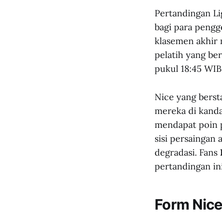
Pertandingan Li
bagi para pengg
klasemen akhir 
pelatih yang be
pukul 18:45 WIB
Nice yang berst
mereka di kanda
mendapat poin pe
sisi persaingan
degradasi. Fans
pertandingan ini
Form Nic