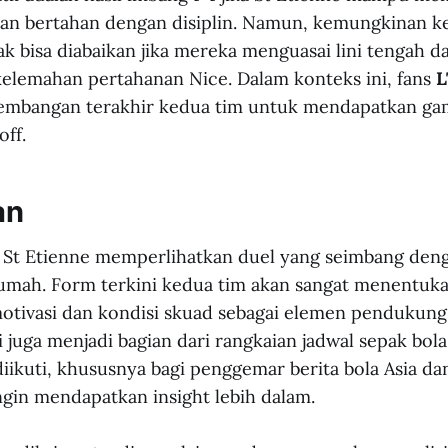
dan bertahan dengan disiplin. Namun, kemungkinan 
ak bisa diabaikan jika mereka menguasai lini tengah d
elemahan pertahanan Nice. Dalam konteks ini, fans
L
mbangan terakhir kedua tim untuk mendapatkan gam
off.
an
s St Etienne memperlihatkan duel yang seimbang de
 rumah. Form terkini kedua tim akan sangat menentukan
otivasi dan kondisi skuad sebagai elemen pendukung
 juga menjadi bagian dari rangkaian jadwal sepak bol
iikuti, khususnya bagi penggemar berita bola Asia dan
ngin mendapatkan insight lebih dalam.