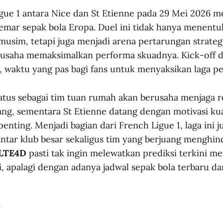
gue 1 antara Nice dan St Etienne pada 29 Mei 2026 m
emar sepak bola Eropa. Duel ini tidak hanya menentu
musim, tetapi juga menjadi arena pertarungan strateg
rusaha memaksimalkan performa skuadnya. Kick-off d
, waktu yang pas bagi fans untuk menyaksikan laga pen
atus sebagai tim tuan rumah akan berusaha menjaga re
ng, sementara St Etienne datang dengan motivasi ku
nting. Menjadi bagian dari French Ligue 1, laga ini j
 antar klub besar sekaligus tim yang berjuang menghin
LTE4D
pasti tak ingin melewatkan prediksi terkini m
, apalagi dengan adanya jadwal sepak bola terbaru dari
e