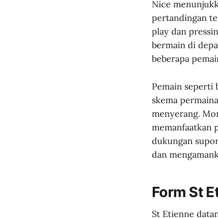
Nice menunjukk
pertandingan te
play dan pressi
bermain di depan
beberapa pemain
Pemain seperti 
skema permainan
menyerang. Mome
memanfaatkan p
dukungan suport
dan mengamanka
Form St E
St Etienne data