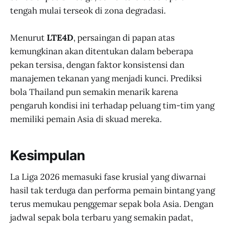
tengah mulai terseok di zona degradasi.
Menurut
LTE4D
, persaingan di papan atas
kemungkinan akan ditentukan dalam beberapa
pekan tersisa, dengan faktor konsistensi dan
manajemen tekanan yang menjadi kunci. Prediksi
bola Thailand pun semakin menarik karena
pengaruh kondisi ini terhadap peluang tim-tim yang
memiliki pemain Asia di skuad mereka.
Kesimpulan
La Liga 2026 memasuki fase krusial yang diwarnai
hasil tak terduga dan performa pemain bintang yang
terus memukau penggemar sepak bola Asia. Dengan
jadwal sepak bola terbaru yang semakin padat,