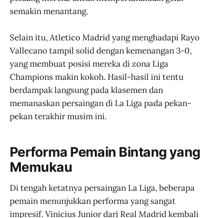
semakin menantang.
Selain itu, Atletico Madrid yang menghadapi Rayo
Vallecano tampil solid dengan kemenangan 3-0,
yang membuat posisi mereka di zona Liga
Champions makin kokoh. Hasil-hasil ini tentu
berdampak langsung pada klasemen dan
memanaskan persaingan di La Liga pada pekan-
pekan terakhir musim ini.
Performa Pemain Bintang yang
Memukau
Di tengah ketatnya persaingan La Liga, beberapa
pemain menunjukkan performa yang sangat
impresif. Vinicius Junior dari Real Madrid kembali