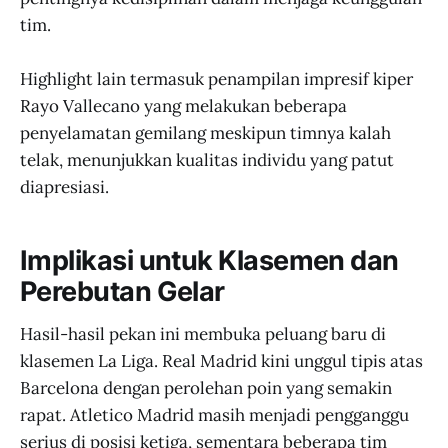
tim.
Highlight lain termasuk penampilan impresif kiper
Rayo Vallecano yang melakukan beberapa
penyelamatan gemilang meskipun timnya kalah
telak, menunjukkan kualitas individu yang patut
diapresiasi.
Implikasi untuk Klasemen dan
Perebutan Gelar
Hasil-hasil pekan ini membuka peluang baru di
klasemen La Liga. Real Madrid kini unggul tipis atas
Barcelona dengan perolehan poin yang semakin
rapat. Atletico Madrid masih menjadi pengganggu
serius di posisi ketiga, sementara beberapa tim