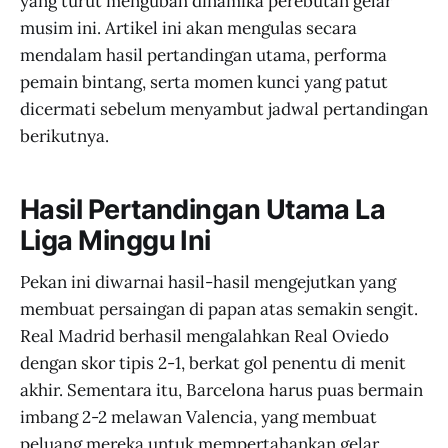
yang turut mengubah dinamika perebutan gelar
musim ini. Artikel ini akan mengulas secara
mendalam hasil pertandingan utama, performa
pemain bintang, serta momen kunci yang patut
dicermati sebelum menyambut jadwal pertandingan
berikutnya.
Hasil Pertandingan Utama La
Liga Minggu Ini
Pekan ini diwarnai hasil-hasil mengejutkan yang
membuat persaingan di papan atas semakin sengit.
Real Madrid berhasil mengalahkan Real Oviedo
dengan skor tipis 2-1, berkat gol penentu di menit
akhir. Sementara itu, Barcelona harus puas bermain
imbang 2-2 melawan Valencia, yang membuat
peluang mereka untuk mempertahankan gelar