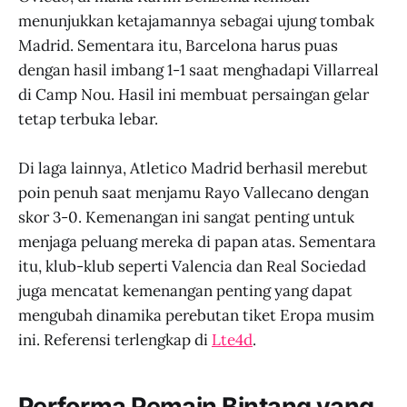
menunjukkan ketajamannya sebagai ujung tombak
Madrid. Sementara itu, Barcelona harus puas
dengan hasil imbang 1-1 saat menghadapi Villarreal
di Camp Nou. Hasil ini membuat persaingan gelar
tetap terbuka lebar.
Di laga lainnya, Atletico Madrid berhasil merebut
poin penuh saat menjamu Rayo Vallecano dengan
skor 3-0. Kemenangan ini sangat penting untuk
menjaga peluang mereka di papan atas. Sementara
itu, klub-klub seperti Valencia dan Real Sociedad
juga mencatat kemenangan penting yang dapat
mengubah dinamika perebutan tiket Eropa musim
ini. Referensi terlengkap di
Lte4d
.
Performa Pemain Bintang yang