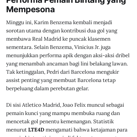
Mempesona
Minggu ini, Karim Benzema kembali menjadi
sorotan utama dengan kontribusi dua gol yang
membawa Real Madrid ke puncak klasemen
sementara. Selain Benzema, Vinicius Jr. juga
menunjukkan performa apik dengan aksi-aksi dribel
yang menambah ancaman bagi lini belakang lawan.
Tak ketinggalan, Pedri dari Barcelona mengukir
assist penting yang membuat Barcelona tetap
berpeluang dalam perebutan gelar.
Di sisi Atletico Madrid, Joao Felix muncul sebagai
pemain kunci yang mampu membuka ruang dan
mencetak gol penentu kemenangan. Statistik
menurut
LTE4D
mengamati bahwa ketajaman para