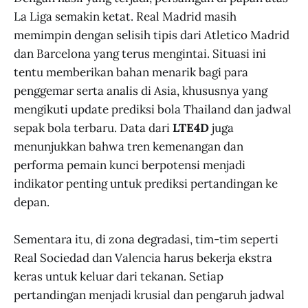
La Liga semakin ketat. Real Madrid masih
memimpin dengan selisih tipis dari Atletico Madrid
dan Barcelona yang terus mengintai. Situasi ini
tentu memberikan bahan menarik bagi para
penggemar serta analis di Asia, khususnya yang
mengikuti update prediksi bola Thailand dan jadwal
sepak bola terbaru. Data dari
LTE4D
juga
menunjukkan bahwa tren kemenangan dan
performa pemain kunci berpotensi menjadi
indikator penting untuk prediksi pertandingan ke
depan.
Sementara itu, di zona degradasi, tim-tim seperti
Real Sociedad dan Valencia harus bekerja ekstra
keras untuk keluar dari tekanan. Setiap
pertandingan menjadi krusial dan pengaruh jadwal