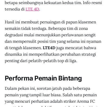
betapa seimbangnya kekuatan kedua tim. Info resmi
tersedia di
LTE 4D
.
Hasil ini membuat persaingan di papan klasemen
semakin tidak terduga. Beberapa tim di zona
degradasi mulai menunjukkan perlawanan sengit
dan mempersulit posisi tim yang selama ini nyaman
di tengah klasemen.
LTE4D
juga mencatat bahwa
dinamika ini memperlihatkan perubahan strategi
penting dari pelatih-pelatih top di liga.
Performa Pemain Bintang
Dalam pekan ini, sorotan jatuh pada beberapa
pemain yang tampil luar biasa. Salah satu pemain
yang mencuri perhatian adalah striker Arema FC