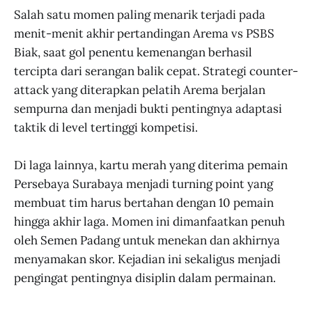
Salah satu momen paling menarik terjadi pada
menit-menit akhir pertandingan Arema vs PSBS
Biak, saat gol penentu kemenangan berhasil
tercipta dari serangan balik cepat. Strategi counter-
attack yang diterapkan pelatih Arema berjalan
sempurna dan menjadi bukti pentingnya adaptasi
taktik di level tertinggi kompetisi.
Di laga lainnya, kartu merah yang diterima pemain
Persebaya Surabaya menjadi turning point yang
membuat tim harus bertahan dengan 10 pemain
hingga akhir laga. Momen ini dimanfaatkan penuh
oleh Semen Padang untuk menekan dan akhirnya
menyamakan skor. Kejadian ini sekaligus menjadi
pengingat pentingnya disiplin dalam permainan.