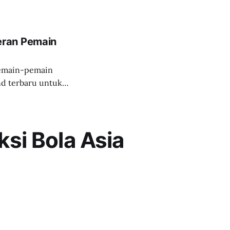
Peran Pemain
pemain-pemain
nd terbaru untuk
ksi Bola Asia