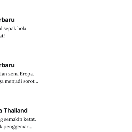
rbaru
l sepak bola
at!
rbaru
 dan zona Eropa.
ga menjadi sorotan
a Thailand
g semakin ketat.
tuk penggemar