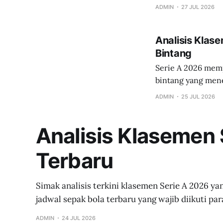
sepak bola Asia.
ADMIN
27 JUL 2026
Analisis Klas
Bintang
Serie A 2026 mem
bintang yang mene
pergerakan beriku
ADMIN
25 JUL 2026
Analisis Klasemen 
Terbaru
Simak analisis terkini klasemen Serie A 2026 yan
jadwal sepak bola terbaru yang wajib diikuti pa
ADMIN
24 JUL 2026