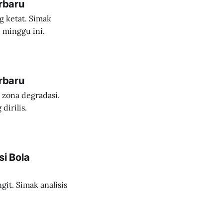
rbaru
g ketat. Simak
u minggu ini.
rbaru
 zona degradasi.
dirilis.
si Bola
it. Simak analisis