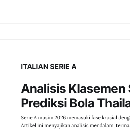
ITALIAN SERIE A
Analisis Klasemen 
Prediksi Bola Thail
Serie A musim 2026 memasuki fase krusial deng
Artikel ini menyajikan analisis mendalam, terma