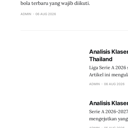
bola terbaru yang wajib diikuti.
ADMIN
06 AUG 2026
Analisis Klas
Thailand
Liga Serie A 2026
Artikel ini mengul
terbaru.
ADMIN
06 AUG 2026
Analisis Klas
Serie A 2026-2027
mengejutkan yang 
Thailand serta upd