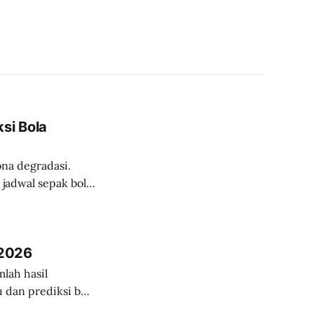
si Bola
ona degradasi.
n jadwal sepak bola
 2026
lah hasil
 dan prediksi bola