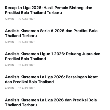
Recap La Liga 2026: Hasil, Pemain Bintang, dan
Prediksi Bola Thailand Terbaru
ADMIN
09 AUG 2026
Analisis Klasemen Serie A 2026 dan Prediksi Bola
Thailand Terbaru
ADMIN
09 AUG 2026
Analisis Klasemen Ligue 1 2026: Peluang Juara dan
Prediksi Bola Thailand
ADMIN
09 AUG 2026
Analisis Klasemen La Liga 2026: Persaingan Ketat
dan Prediksi Bola Thailand
ADMIN
09 AUG 2026
Analisis Klasemen La Liga 2026 dan Prediksi Bola
Thailand Terbaru