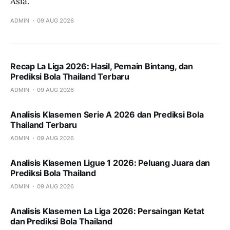
Asia.
ADMIN
09 AUG 2026
Recap La Liga 2026: Hasil, Pemain Bintang, dan
Prediksi Bola Thailand Terbaru
ADMIN
09 AUG 2026
Analisis Klasemen Serie A 2026 dan Prediksi Bola
Thailand Terbaru
ADMIN
09 AUG 2026
Analisis Klasemen Ligue 1 2026: Peluang Juara dan
Prediksi Bola Thailand
ADMIN
09 AUG 2026
Analisis Klasemen La Liga 2026: Persaingan Ketat
dan Prediksi Bola Thailand