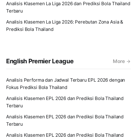
Analisis Klasemen La Liga 2026 dan Prediksi Bola Thailand
Terbaru
Analisis Klasemen La Liga 2026: Perebutan Zona Asia &
Prediksi Bola Thailand
English Premier League
More
Analisis Performa dan Jadwal Terbaru EPL 2026 dengan
Fokus Prediksi Bola Thailand
Analisis Klasemen EPL 2026 dan Prediksi Bola Thailand
Terbaru
Analisis Klasemen EPL 2026 dan Prediksi Bola Thailand
Terbaru
Analisis Klasemen EPL 2026 dan Prediksi Bola Thailand