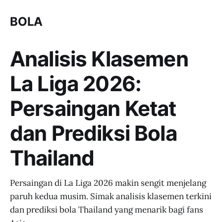
BOLA
Analisis Klasemen
La Liga 2026:
Persaingan Ketat
dan Prediksi Bola
Thailand
Persaingan di La Liga 2026 makin sengit menjelang
paruh kedua musim. Simak analisis klasemen terkini
dan prediksi bola Thailand yang menarik bagi fans