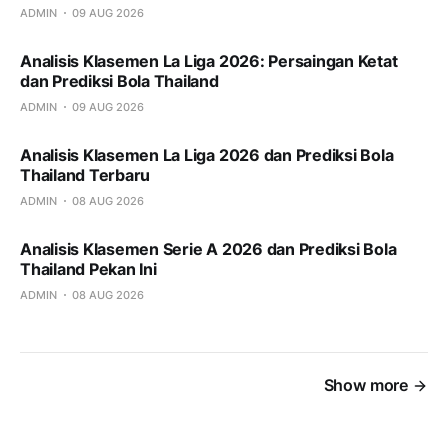
ADMIN
09 AUG 2026
Analisis Klasemen La Liga 2026: Persaingan Ketat
dan Prediksi Bola Thailand
ADMIN
09 AUG 2026
Analisis Klasemen La Liga 2026 dan Prediksi Bola
Thailand Terbaru
ADMIN
08 AUG 2026
Analisis Klasemen Serie A 2026 dan Prediksi Bola
Thailand Pekan Ini
ADMIN
08 AUG 2026
Show more