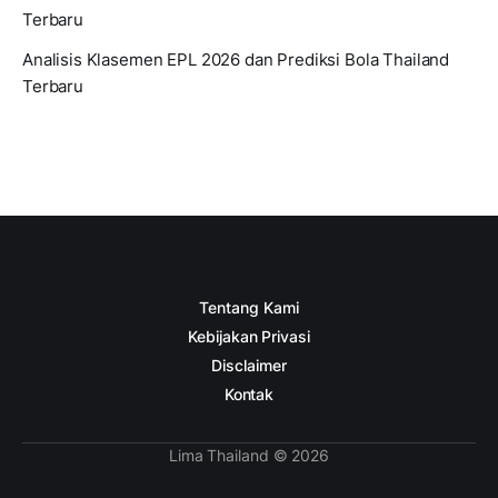
Terbaru
Analisis Klasemen EPL 2026 dan Prediksi Bola Thailand
Terbaru
Tentang Kami
Kebijakan Privasi
Disclaimer
Kontak
Lima Thailand © 2026