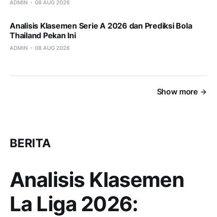
ADMIN
08 AUG 2026
Analisis Klasemen Serie A 2026 dan Prediksi Bola
Thailand Pekan Ini
ADMIN
08 AUG 2026
Show more
BERITA
Analisis Klasemen
La Liga 2026: