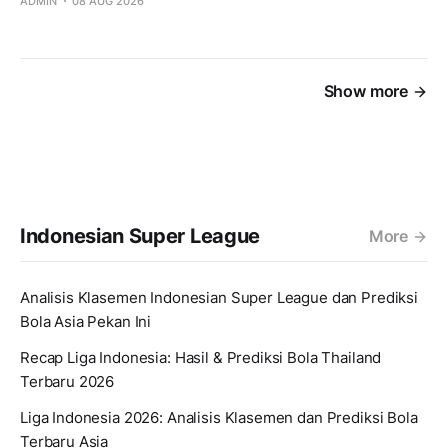
ADMIN
08 AUG 2026
Show more
Indonesian Super League
More
Analisis Klasemen Indonesian Super League dan Prediksi
Bola Asia Pekan Ini
Recap Liga Indonesia: Hasil & Prediksi Bola Thailand
Terbaru 2026
Liga Indonesia 2026: Analisis Klasemen dan Prediksi Bola
Terbaru Asia