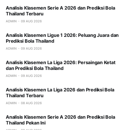
Analisis Klasemen Serie A 2026 dan Prediksi Bola
Thailand Terbaru
ADMIN
09 AUG 2026
Analisis Klasemen Ligue 1 2026: Peluang Juara dan
Prediksi Bola Thailand
ADMIN
09 AUG 2026
Analisis Klasemen La Liga 2026: Persaingan Ketat
dan Prediksi Bola Thailand
ADMIN
09 AUG 2026
Analisis Klasemen La Liga 2026 dan Prediksi Bola
Thailand Terbaru
ADMIN
08 AUG 2026
Analisis Klasemen Serie A 2026 dan Prediksi Bola
Thailand Pekan Ini