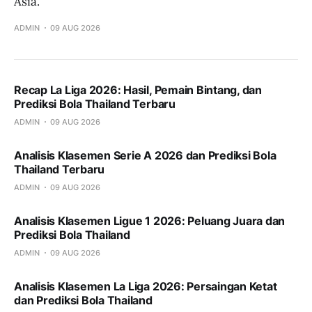
Asia.
ADMIN
09 AUG 2026
Recap La Liga 2026: Hasil, Pemain Bintang, dan
Prediksi Bola Thailand Terbaru
ADMIN
09 AUG 2026
Analisis Klasemen Serie A 2026 dan Prediksi Bola
Thailand Terbaru
ADMIN
09 AUG 2026
Analisis Klasemen Ligue 1 2026: Peluang Juara dan
Prediksi Bola Thailand
ADMIN
09 AUG 2026
Analisis Klasemen La Liga 2026: Persaingan Ketat
dan Prediksi Bola Thailand