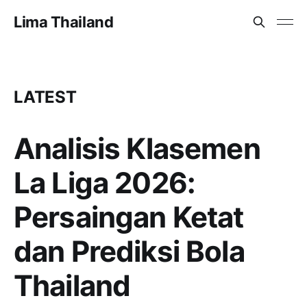
Lima Thailand
LATEST
Analisis Klasemen
La Liga 2026:
Persaingan Ketat
dan Prediksi Bola
Thailand