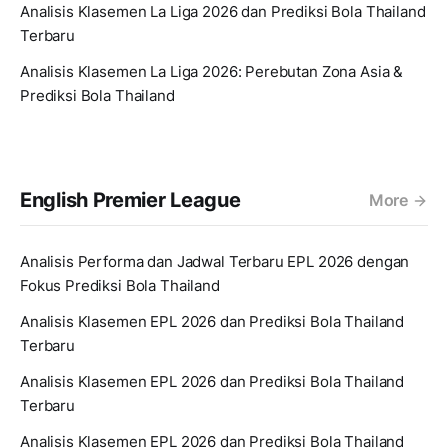
Analisis Klasemen La Liga 2026 dan Prediksi Bola Thailand
Terbaru
Analisis Klasemen La Liga 2026: Perebutan Zona Asia &
Prediksi Bola Thailand
English Premier League
More
Analisis Performa dan Jadwal Terbaru EPL 2026 dengan
Fokus Prediksi Bola Thailand
Analisis Klasemen EPL 2026 dan Prediksi Bola Thailand
Terbaru
Analisis Klasemen EPL 2026 dan Prediksi Bola Thailand
Terbaru
Analisis Klasemen EPL 2026 dan Prediksi Bola Thailand