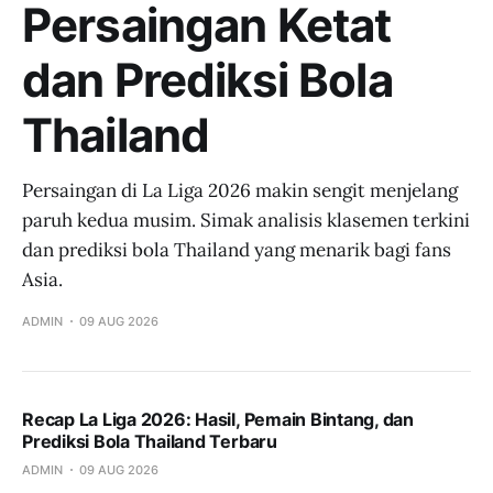
Persaingan Ketat
dan Prediksi Bola
Thailand
Persaingan di La Liga 2026 makin sengit menjelang
paruh kedua musim. Simak analisis klasemen terkini
dan prediksi bola Thailand yang menarik bagi fans
Asia.
ADMIN
09 AUG 2026
Recap La Liga 2026: Hasil, Pemain Bintang, dan
Prediksi Bola Thailand Terbaru
ADMIN
09 AUG 2026