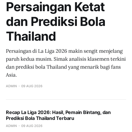
Persaingan Ketat
dan Prediksi Bola
Thailand
Persaingan di La Liga 2026 makin sengit menjelang
paruh kedua musim. Simak analisis klasemen terkini
dan prediksi bola Thailand yang menarik bagi fans
Asia.
ADMIN
09 AUG 2026
Recap La Liga 2026: Hasil, Pemain Bintang, dan
Prediksi Bola Thailand Terbaru
ADMIN
09 AUG 2026