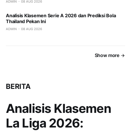
ADMIN
08 AUG 2026
Analisis Klasemen Serie A 2026 dan Prediksi Bola
Thailand Pekan Ini
ADMIN
08 AUG 2026
Show more
BERITA
Analisis Klasemen
La Liga 2026: