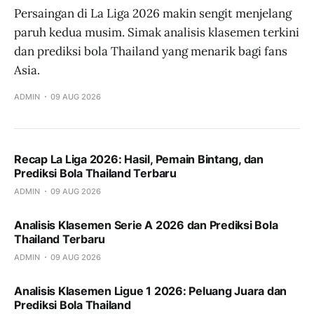
Persaingan di La Liga 2026 makin sengit menjelang
paruh kedua musim. Simak analisis klasemen terkini
dan prediksi bola Thailand yang menarik bagi fans
Asia.
ADMIN
09 AUG 2026
Recap La Liga 2026: Hasil, Pemain Bintang, dan
Prediksi Bola Thailand Terbaru
ADMIN
09 AUG 2026
Analisis Klasemen Serie A 2026 dan Prediksi Bola
Thailand Terbaru
ADMIN
09 AUG 2026
Analisis Klasemen Ligue 1 2026: Peluang Juara dan
Prediksi Bola Thailand