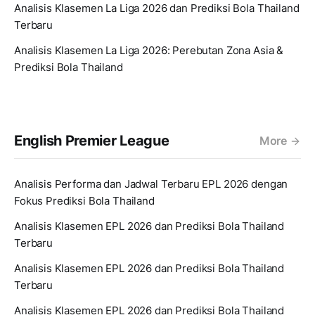
Analisis Klasemen La Liga 2026 dan Prediksi Bola Thailand
Terbaru
Analisis Klasemen La Liga 2026: Perebutan Zona Asia &
Prediksi Bola Thailand
English Premier League
More
Analisis Performa dan Jadwal Terbaru EPL 2026 dengan
Fokus Prediksi Bola Thailand
Analisis Klasemen EPL 2026 dan Prediksi Bola Thailand
Terbaru
Analisis Klasemen EPL 2026 dan Prediksi Bola Thailand
Terbaru
Analisis Klasemen EPL 2026 dan Prediksi Bola Thailand